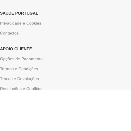
SAÚDE PORTUGAL
Privacidade e Cookies
Contactos
APOIO CLIENTE
Opções de Pagamento
Termos e Condições
Trocas e Devoluções
Resoluções e Conflitos
© SAÚDE PORTUGAL
POWERED BY
SLAB AGENCY
Site Catálogo sem pagamentos efetivos online. Encomenda de produtos por email.
Usamos cookies para melhorar sua experiência em nosso site. Ao
navegar neste site, você concorda com o uso de cookies.