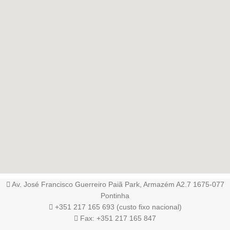
Av. José Francisco Guerreiro Paiã Park, Armazém A2.7 1675-077
Pontinha
+351 217 165 693 (custo fixo nacional)
Fax: +351 217 165 847