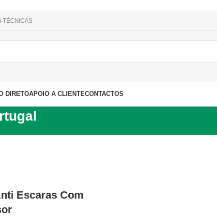
S TÉCNICAS
O DIRETO
APOIO A CLIENTE
CONTACTOS
rtugal
nti Escaras Com
or