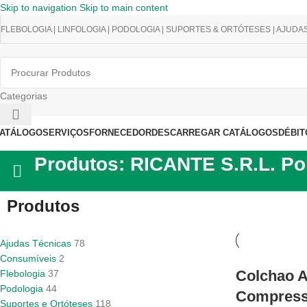
Skip to navigation
Skip to main content
FLEBOLOGIA | LINFOLOGIA | PODOLOGIA | SUPORTES & ORTÓTESES | AJUDA
Categorias
ATÁLOGO
SERVIÇOS
FORNECEDOR
DESCARREGAR CATÁLOGOS
DÉBIT
Produtos: RICANTE S.R.L. Po
Produtos
Ajudas Técnicas
78
Consumíveis
2
Colchao A
Flebologia
37
Podologia
44
Compress
Suportes e Ortóteses
118