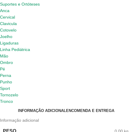
Suportes e Ortóteses
Anca
Cervical
Clavicula
Cotovelo
Joelho
Ligaduras
Linha Pediátrica
Mão
Ombro
Pé
Perna
Punho
Sport
Tornozelo
Tronco
INFORMAÇÃO ADICIONAL
ENCOMENDA E ENTREGA
Informação adicional
PESO
0,00 kg