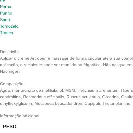
Pé
Perna
Punho
Sport
Tornozelo
Tronco
Descrição
Aplicar o creme Artroben e massajar de forma circular até a sua comp
aplicação, o recipiente pode ser mantido no frigorifico. Não aplique
Não ingerir.
Composição:
Água, manuronato de metilsilanol, MSM, Helicrisium arenarium, Hiper
condroitina, Rosmarinus officinalis, Ruscus aculeatus, Glicerina, Ga
ethylhexylglicerin, Melaleuca Leucadendron, Cajaputi, Trietanolamine.
Informação adicional
PESO