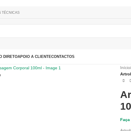
S TÉCNICAS
O DIRETO
APOIO A CLIENTE
CONTACTOS
Início
Artr
e
Ar
1
Faça 
Artro