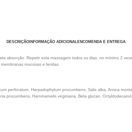
DESCRIÇÃO
INFORMAÇÃO ADICIONAL
ENCOMENDA E ENTREGA
leta absorção. Repetir esta massagem todos os dias, no mínimo 2 veze
 em membranas mucosas e feridas.
icum perforatum, Harpadophytum procumbens, Salix alba, Arnica monta
ulteria procumbens, Hammamelis virginiana, Beta glucan, Octyldodecano