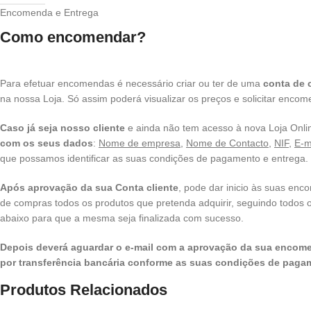
Encomenda e Entrega
Como encomendar?
Para efetuar encomendas é necessário criar ou ter de uma
conta de c
na nossa Loja. Só assim poderá visualizar os preços e solicitar enco
Caso já seja nosso cliente
e ainda não tem acesso à nova Loja Onli
com os seus dados
:
Nome de empresa
,
Nome de Contacto
,
NIF
,
E-m
que possamos identificar as suas condições de pagamento e entrega.
Após aprovação da sua Conta cliente
, pode dar inicio às suas enc
de compras todos os produtos que pretenda adquirir, seguindo todos
abaixo para que a mesma seja finalizada com sucesso.
Depois deverá aguardar o e-mail com a aprovação da sua encome
por transferência bancária conforme as suas condições de paga
Produtos Relacionados