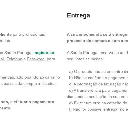
Entrega
liente
para profissionais
A sua encomenda será entregue
mendas.
processo de compra e com a res
ne Saúde Portugal,
registe-se
A Saúde Portugal reserva-se ao d
ail,
Telefone
e
Password
, para
seguintes situações:
a) O produto não se encontre di
omendas, adicionando ao carrinho
b) Não se confirme o pagamento
 os passos da compra indicados
c) A informação de faturação não 
d) A transferência para pagamen
dias após a aceitação da sua en
nda, e efetuar o pagamento
e) Existir um erro na cotação do
mento.
f) Não for possível entregar no e