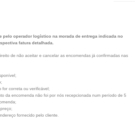
 pelo operador logístico na morada de entrega indicada no
pectiva fatura detalhada.
ireito de não aceitar e cancelar as encomendas já confirmadas nas
sponível;
;
for correta ou verificável;
to da encomenda não foi por nós recepcionada num período de 5
comenda;
 preço;
ndereço fornecido pelo cliente.