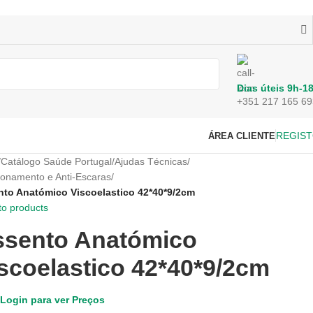
Dias úteis 9h-1
+351 217 165 69
REGIS
ÁREA CLIENTE
/
Catálogo Saúde Portugal
/
Ajudas Técnicas
/
ionamento e Anti-Escaras
/
to Anatómico Viscoelastico 42*40*9/2cm
to products
ssento Anatómico
scoelastico 42*40*9/2cm
Login para ver Preços