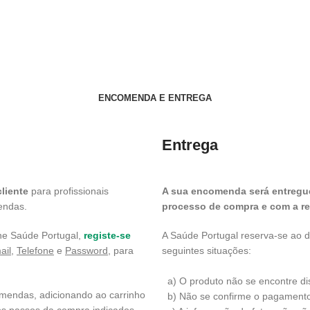
ENCOMENDA E ENTREGA
Entrega
liente
para profissionais
A sua encomenda será entregue
mendas.
processo de compra e com a res
ne Saúde Portugal,
registe-se
A Saúde Portugal reserva-se ao d
ail,
Telefone
e
Password
, para
seguintes situações:
a) O produto não se encontre di
omendas, adicionando ao carrinho
b) Não se confirme o pagamento