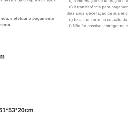
 os passos da compra indicados
c) A informação de faturação não 
d) A transferência para pagamen
dias após a aceitação da sua en
nda, e efetuar o pagamento
e) Existir um erro na cotação do
mento.
f) Não for possível entregar no e
cm
 61*53*20cm