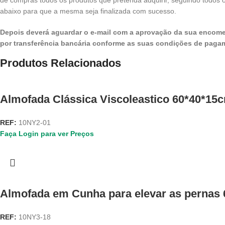
de compras todos os produtos que pretenda adquirir, seguindo todos
abaixo para que a mesma seja finalizada com sucesso.
Depois deverá aguardar o e-mail com a aprovação da sua encome
por transferência bancária conforme as suas condições de paga
Produtos Relacionados
Almofada Clássica Viscoleastico 60*40*15
REF:
10NY2-01
Faça Login para ver Preços
Almofada em Cunha para elevar as pernas
REF:
10NY3-18