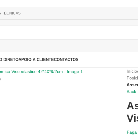
S TÉCNICAS
O DIRETO
APOIO A CLIENTE
CONTACTOS
Início
Posic
e
Assen
Back 
A
Vi
Faça 