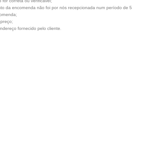
for correta ou verificável;
to da encomenda não foi por nós recepcionada num período de 5
comenda;
 preço;
ndereço fornecido pelo cliente.