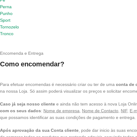
Pé
Perna
Punho
Sport
Tornozelo
Tronco
Encomenda e Entrega
Como encomendar?
Para efetuar encomendas é necessário criar ou ter de uma
conta de c
na nossa Loja. Só assim poderá visualizar os preços e solicitar enco
Caso já seja nosso cliente
e ainda não tem acesso à nova Loja Onli
com os seus dados
:
Nome de empresa
,
Nome de Contacto
,
NIF
,
E-m
que possamos identificar as suas condições de pagamento e entrega.
Após aprovação da sua Conta cliente
, pode dar inicio às suas enc