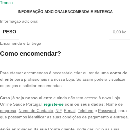
Tronco
INFORMAÇÃO ADICIONAL
ENCOMENDA E ENTREGA
Informação adicional
PESO
0,00 kg
Encomenda e Entrega
Como encomendar?
Para efetuar encomendas é necessário criar ou ter de uma
conta de
cliente
para profissionais na nossa Loja. Só assim poderá visualizar
os preços e solicitar encomendas.
Caso já seja nosso cliente
e ainda não tem acesso à nova Loja
Online Saúde Portugal,
registe-se
com os seus dados
:
Nome de
empresa
,
Nome de Contacto
,
NIF
,
E-mail,
Telefone
e
Password
, para
que possamos identificar as suas condições de pagamento e entrega.
Após aprovação da sua Conta cliente
, pode dar inicio às suas