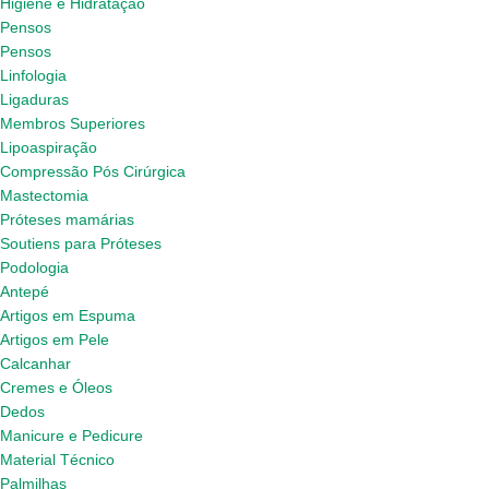
Higiene e Hidratação
Pensos
Pensos
Linfologia
Ligaduras
Membros Superiores
Lipoaspiração
Compressão Pós Cirúrgica
Mastectomia
Próteses mamárias
Soutiens para Próteses
Podologia
Antepé
Artigos em Espuma
Artigos em Pele
Calcanhar
Cremes e Óleos
Dedos
Manicure e Pedicure
Material Técnico
Palmilhas