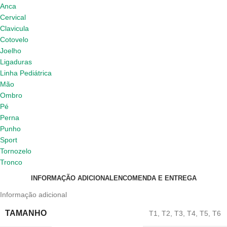
Anca
Cervical
Clavicula
Cotovelo
Joelho
Ligaduras
Linha Pediátrica
Mão
Ombro
Pé
Perna
Punho
Sport
Tornozelo
Tronco
INFORMAÇÃO ADICIONAL
ENCOMENDA E ENTREGA
Informação adicional
TAMANHO
T1
,
T2
,
T3
,
T4
,
T5
,
T6