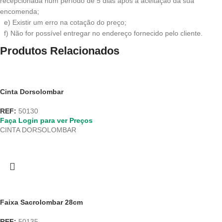
recepcionada num período de 5 dias após a aceitação da sua
encomenda;
e) Existir um erro na cotação do preço;
f) Não for possível entregar no endereço fornecido pelo cliente.
Produtos Relacionados
Cinta Dorsolombar
REF:
50130
Faça Login para ver Preços
CINTA DORSOLOMBAR
Faixa Sacrolombar 28cm
REF:
50135