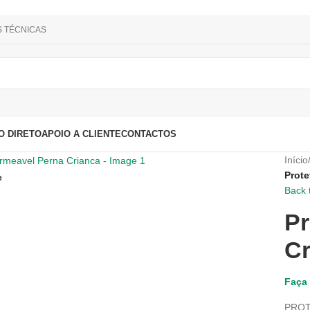
S TÉCNICAS
O DIRETO
APOIO A CLIENTE
CONTACTOS
Início
Prote
e
Back 
Pr
Cr
Faça 
PROT