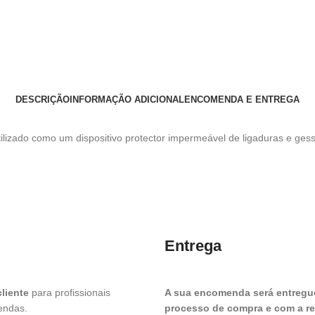
DESCRIÇÃO
INFORMAÇÃO ADICIONAL
ENCOMENDA E ENTREGA
ilizado como um dispositivo protector impermeável de ligaduras e ges
Entrega
liente
para profissionais
A sua encomenda será entregue
mendas.
processo de compra e com a res