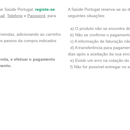
ne Saúde Portugal,
registe-se
A Saúde Portugal reserva-se ao d
ail,
Telefone
e
Password
, para
seguintes situações:
a) O produto não se encontre di
omendas, adicionando ao carrinho
b) Não se confirme o pagamento
 os passos da compra indicados
c) A informação de faturação não 
d) A transferência para pagamen
dias após a aceitação da sua en
nda, e efetuar o pagamento
e) Existir um erro na cotação do
mento.
f) Não for possível entregar no e