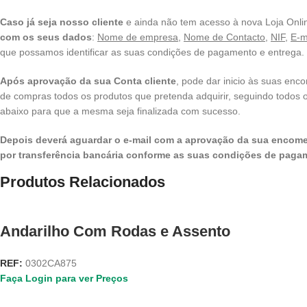
Caso já seja nosso cliente
e ainda não tem acesso à nova Loja Onli
com os seus dados
:
Nome de empresa
,
Nome de Contacto
,
NIF
,
E-m
que possamos identificar as suas condições de pagamento e entrega.
Após aprovação da sua Conta cliente
, pode dar inicio às suas enc
de compras todos os produtos que pretenda adquirir, seguindo todos
abaixo para que a mesma seja finalizada com sucesso.
Depois deverá aguardar o e-mail com a aprovação da sua encome
por transferência bancária conforme as suas condições de paga
Produtos Relacionados
Andarilho Com Rodas e Assento
REF:
0302CA875
Faça Login para ver Preços