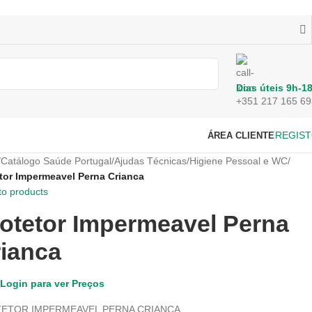
Dias úteis 9h-1
+351 217 165 69
REGIS
ÁREA CLIENTE
/
Catálogo Saúde Portugal
/
Ajudas Técnicas
/
Higiene Pessoal e WC
/
tor Impermeavel Perna Crianca
to products
otetor Impermeavel Perna
ianca
Login para ver Preços
ETOR IMPERMEAVEL PERNA CRIANCA