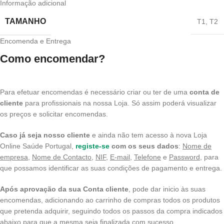
Informação adicional
TAMANHO
T1
,
T2
Encomenda e Entrega
Como encomendar?
Para efetuar encomendas é necessário criar ou ter de uma
conta de
cliente
para profissionais na nossa Loja. Só assim poderá visualizar
os preços e solicitar encomendas.
Caso já seja nosso cliente
e ainda não tem acesso à nova Loja
Online Saúde Portugal,
registe-se
com os seus dados
:
Nome de
empresa
,
Nome de Contacto
,
NIF
,
E-mail,
Telefone
e
Password
, para
que possamos identificar as suas condições de pagamento e entrega.
Após aprovação da sua Conta cliente
, pode dar inicio às suas
encomendas, adicionando ao carrinho de compras todos os produtos
que pretenda adquirir, seguindo todos os passos da compra indicados
abaixo para que a mesma seja finalizada com sucesso.